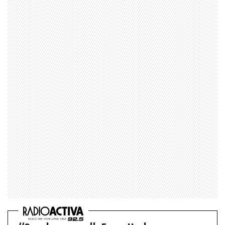
1997 — 2026
© PRISA MEDIA CORP SPA.
Producción musical Cadena Ser, España 2026.
CONTACTO COMERCIAL
Aviso legal
Política de privacidad
|
Política de Cookies
Configuración de Cookies
Valores Pautas publicitarias Presidenciales 2025