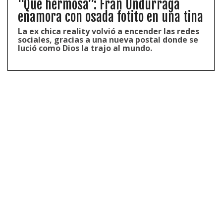
“Que hermosa”: Fran Undurraga
enamora con osada fotito en una tina
La ex chica reality volvió a encender las redes
sociales, gracias a una nueva postal donde se
lució como Dios la trajo al mundo.
En torno a su responsabilidad en lo ocurrido, Viñuela
reconocerá ser el único culpable de todo.
«Yo mismo
trunqué mi carrera televisiva, me hago responsable
de eso.
Me hago tan responsable que al día siguiente
me paré a pedir perdón solo en pantalla.
Me di
cuenta en el minuto que me había equivocado.
Hoy soy
menos impulsivo»,
explicará.