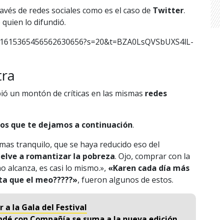
vés de redes sociales como es el caso de
Twitter
.
 quien lo difundió.
tus/1615365456562630656?s=20&t=BZA0LsQVSbUXS4lL-
tra
ió un montón de críticas en las mismas
redes
los que te dejamos a continuación
.
as tranquilo, que se haya reducido eso del
elve a romantizar la pobreza
. Ojo, comprar con la
no alcanza, es casi lo mismo.»,
«Karen cada día más
nta que el meo?????»
, fueron algunos de estos.
 a la Gala del Festival
andé con Compañía se suma a la nueva edición