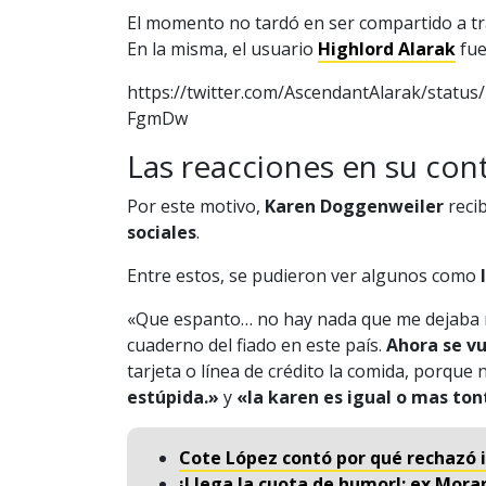
El momento no tardó en ser compartido a tra
En la misma, el usuario
Highlord Alarak
fue
https://twitter.com/AscendantAlarak/sta
FgmDw
Las reacciones en su con
Por este motivo,
Karen Doggenweiler
recib
sociales
.
Entre estos, se pudieron ver algunos como
«Que espanto… no hay nada que me dejaba m
cuaderno del fiado en este país.
Ahora se vu
tarjeta o línea de crédito la comida, porque 
estúpida.»
y
«la karen es igual o mas to
Cote López contó por qué rechazó ir
¡Llega la cuota de humor!: ex Mor