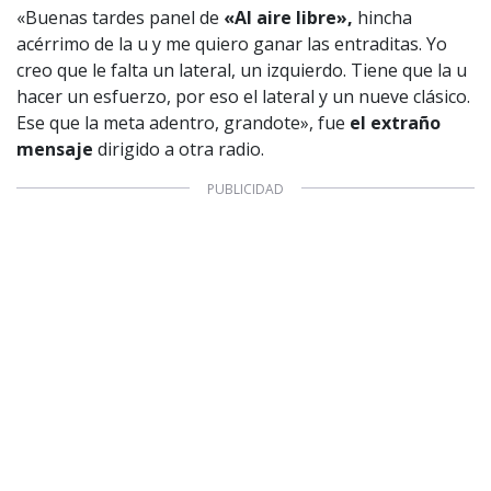
«Buenas tardes panel de
«Al aire libre»,
hincha
acérrimo de la u y me quiero ganar las entraditas. Yo
creo que le falta un lateral, un izquierdo. Tiene que la u
hacer un esfuerzo, por eso el lateral y un nueve clásico.
Ese que la meta adentro, grandote», fue
el extraño
mensaje
dirigido a otra radio.
1997 — 2026
© PRISA MEDIA CORP SPA.
Producción musical Cadena Ser, España 2026.