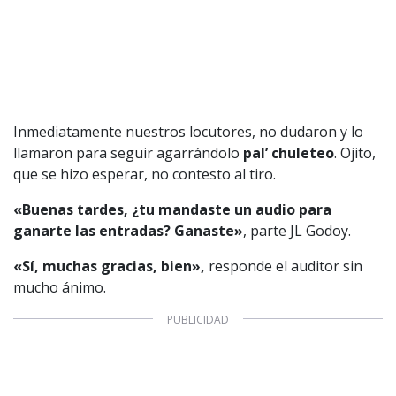
CONTACTO COMERCIAL
Aviso legal
Política de privacidad
|
Política de Cookies
Configuración de Cookies
Valores Pautas publicitarias Presidenciales 2025
Inmediatamente nuestros locutores, no dudaron y lo
llamaron para seguir agarrándolo
pal’ chuleteo
. Ojito,
que se hizo esperar, no contesto al tiro.
«Buenas tardes, ¿tu mandaste un audio para
ganarte las entradas? Ganaste»
, parte JL Godoy.
«Sí, muchas gracias, bien»,
responde el auditor sin
mucho ánimo.