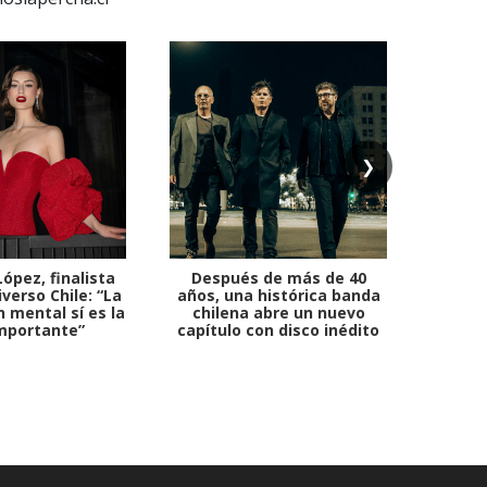
❯
ópez, finalista
Después de más de 40
Ante 
verso Chile: “La
años, una histórica banda
petr
 mental sí es la
chilena abre un nuevo
mportante”
capítulo con disco inédito
comb