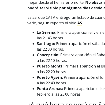
mejor desde el hemisferio norte.
No obstant
podrá ser visible por algunos días desde 
Es así que CATA entregó un listado de cuánd
verlo, según reportó el sitio
AS
.
La Serena:
Primera aparición el vierne
las 21:45 horas.
Santiago:
Primera aparición el sábado
las 22:00 horas.
Concepción:
Primera aparición el Sába
a las 22:10 horas.
Puerto Montt:
Primera aparición el lu
a las 22:20 horas.
Puerto Aysén:
Primera aparición el lu
a las 22:40 horas.
Punta Arenas:
Primera aparición el lu
febrero a las 23:00 horas.
¿A qué hora se verá en S