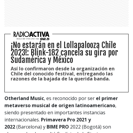
¡No estarán en el Lollapalooza Chile
2023!: Blink-182 cancela su gira por
Sudamérica y México
1997 — 2026
© PRISA MEDIA CORP SPA.
Así lo confirmaron desde la organización en
Producción musical Cadena Ser, España 2026.
Chile del conocido festival, entregando las
razones de la bajada de la querida banda.
CONTACTO COMERCIAL
Aviso legal
Política de privacidad
|
Política de Cookies
Configuración de Cookies
Otherland Music
, es reconocido por ser
el primer
metaverso musical de origen latinoamericano
,
Valores Pautas publicitarias Presidenciales 2025
siendo presentado en importantes instancias
internacionales.
Primavera Pro 2021 y
2022
(Barcelona) y
BIME PRO
2022 (Bogotá) son