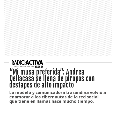
1997 — 2026
© PRISA MEDIA CORP SPA.
“Mi musa preferida”: Andrea
Producción musical Cadena Ser, España 2026.
Dellacasa se llena de piropos con
CONTACTO COMERCIAL
destapes de alto impacto
Aviso legal
Política de privacidad
|
Política de Cookies
La modelo y comunicadora trasandina volvió a
Configuración de Cookies
enamorar a los cibernautas de la red social
que tiene en llamas hace mucho tiempo.
Valores Pautas publicitarias Presidenciales 2025