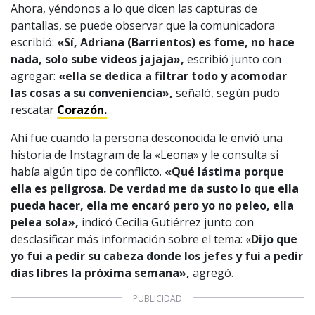
Ahora, yéndonos a lo que dicen las capturas de
CONTACTO COMERCIAL
pantallas, se puede observar que la comunicadora
Aviso legal
escribió:
«Sí, Adriana (Barrientos) es fome, no hace
Política de privacidad
|
Política de Cookies
Configuración de Cookies
nada, solo sube videos jajaja»,
escribió junto con
agregar:
«ella se dedica a filtrar todo y acomodar
Valores Pautas publicitarias Presidenciales 2025
las cosas a su conveniencia»,
señaló, según pudo
rescatar
Corazón.
Ahí fue cuando la persona desconocida le envió una
historia de Instagram de la «Leona» y le consulta si
había algún tipo de conflicto.
«Qué lástima porque
ella es peligrosa. De verdad me da susto lo que ella
pueda hacer, ella me encaró pero yo no peleo, ella
pelea sola»,
indicó Cecilia Gutiérrez junto con
desclasificar más información sobre el tema: «
Dijo que
yo fui a pedir su cabeza donde los jefes y fui a pedir
días libres la próxima semana»,
agregó.