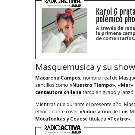
Karol G prot
polémico pho
A través de rede
la primera camp
de comentarios.
Masquemusica y su show j
Macarena Campos,
nombre real de Masque
sencillos como
«Nuestro Tiempo», «Mar» 
cantautora chilena
también grabó y lanzó
Mientras que durante el presente año, Masq
emocionante cover
«Sabor a mi»
de Luis Mi
Motafonkas y Ceaes
e titulada
«Teatro».