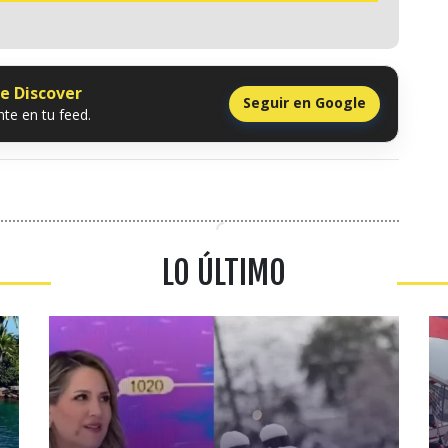
le Discover
Seguir en Google
te en tu feed.
LO ÚLTIMO