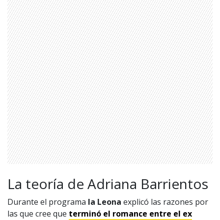
La teoría de Adriana Barrientos
1997 — 2026
© PRISA MEDIA CORP SPA.
Producción musical Cadena Ser, España 2026.
Durante el programa
la Leona
explicó las razones por
CONTACTO COMERCIAL
las que cree que
terminó el romance entre el ex