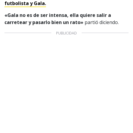
Aviso legal
futbolista y Gala.
Política de privacidad
|
Política de Cookies
Configuración de Cookies
«Gala no es de ser intensa, ella quiere salir a
Valores Pautas publicitarias Presidenciales 2025
carretear y pasarlo bien un rato»
partió diciendo.