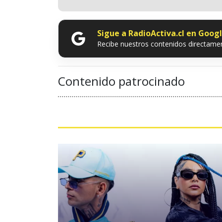
Sigue a RadioActiva.cl en Goog
Recibe nuestros contenidos directamen
Contenido patrocinado