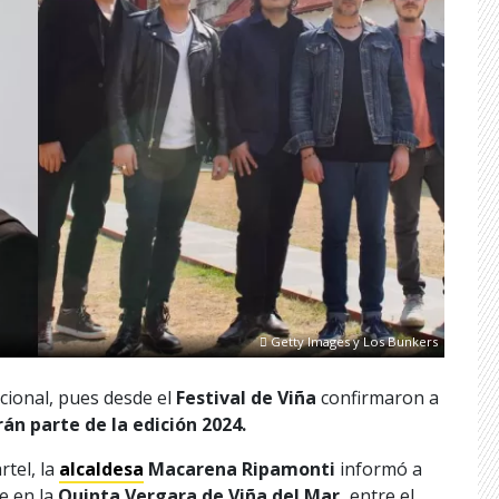
Getty Images y Los Bunkers
acional, pues desde el
Festival de Viña
confirmaron a
rán parte de la edición 2024.
rtel, la
alcaldesa
Macarena Ripamonti
informó a
e en la
Quinta Vergara de Viña del Mar,
entre el