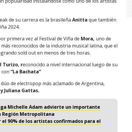
n popularidad instalándose como uno de los artistas
peak de su carrera es la brasileña
Anitta
que también
iña 2024.
por primera vez al Festival de Viña de
Mora,
uno de
más reconocidos de la industria musical latina, que el
grando sold out en menos de tres horas.
 Turizo, r
econocido a nivel internacional luego de su
o con
“La Bachata”
l dúo de electropop más aclamado de Argentina,
y Juliana Gattas.
oga Michelle Adam advierte un importante
a Región Metropolitana
r el 90% de los artistas confirmados para el