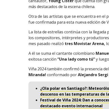
cantautor,
Young Cister
que cuenta con gra
más destacados de la escena chilena.
Otra de las artistas que se encuentra en el 
fue confirmada para esta nueva edición de V
La lista de estrellas continúa con la llegada 
los compositores, intérpretes y productores 
mes pasado realizó
tres Movistar Arena,
lo
A él se suma el cantante colombiano
Manuel
exitosa canción
“Una lady como tú”
y lueg
Viña 2024 también confirmó la presencia de
Miranda!
conformado por
Alejandro Sergi 
¿Ola polar en Santiago?: Meteoról
descenso en las temperaturas de l
Festival de Viña 2024: Dan a conoce
destacado evento internacional