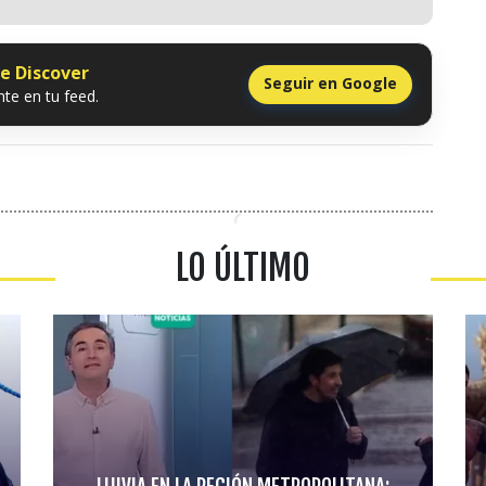
le Discover
Seguir en Google
te en tu feed.
LO ÚLTIMO