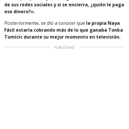
de sus redes sociales y
si se encierra, ¿quién le paga
ese dinero?».
Posteriormente, se dio a conocer que
la propia Naya
Fácil estaría cobrando más de lo que ganaba Tonka
1997 — 2026
Tomicic durante su mejor momento en televisión.
© PRISA MEDIA CORP SPA.
Producción musical Cadena Ser, España 2026.
CONTACTO COMERCIAL
Aviso legal
Política de privacidad
|
Política de Cookies
Configuración de Cookies
Valores Pautas publicitarias Presidenciales 2025