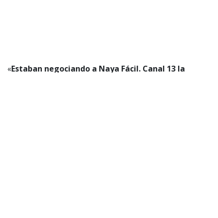
«
Estaban negociando a Naya Fácil. Canal 13 la
quiere sí o sí dentro del nuevo reality
. Ella, que
genera una cantidad de (…) me dijeron el otro día:
ella
sube 100 historias y cobra 50 mil pesos por
historia»,
dejó caer Daniel Fuenzalida.
Museo 31 minutos: ¿Cuándo, dónde y
cómo comprar entradas?
¡Atención la fanaticada de 31 minutos! Conoce
todos los detalles de esta grandioso
panorama en la siguiente nota.