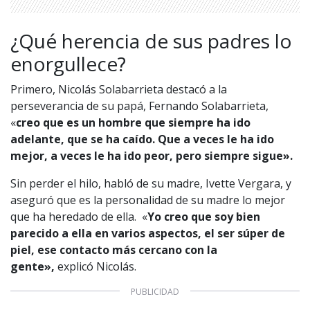
¿Qué herencia de sus padres lo
enorgullece?
Primero, Nicolás Solabarrieta destacó a la
perseverancia de su papá, Fernando Solabarrieta,
«
creo que es un hombre que siempre ha ido
adelante, que se ha caído. Que a veces le ha ido
1997 — 2026
mejor, a veces le ha ido peor, pero siempre sigue».
© PRISA MEDIA CORP SPA.
Producción musical Cadena Ser, España 2026.
Sin perder el hilo, habló de su madre, Ivette Vergara, y
CONTACTO COMERCIAL
aseguró que es la personalidad de su madre lo mejor
Aviso legal
que ha heredado de ella. «
Yo creo que soy bien
Política de privacidad
|
Política de Cookies
Configuración de Cookies
parecido a ella en varios aspectos, el ser súper de
Valores Pautas publicitarias Presidenciales 2025
piel, ese contacto más cercano con la
gente»,
explicó Nicolás.