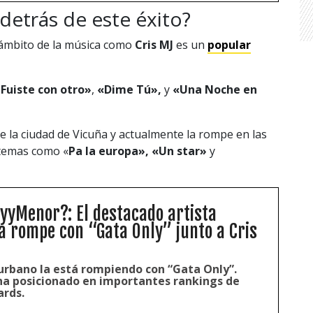
 detrás de este éxito?
 ámbito de la música como
Cris MJ
es un
popular
Fuiste con otro»
,
«Dime Tú»,
y
«Una Noche en
 la ciudad de Vicuña y actualmente la rompe en las
 temas como «
Pa la europa», «Un star»
y
oyyMenor?: El destacado artista
a rompe con “Gata Only” junto a Cris
 urbano la está rompiendo con “Gata Only”.
ha posicionado en importantes rankings de
ards.