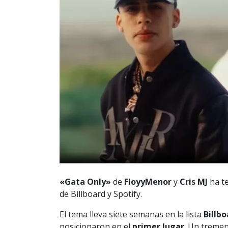
«Gata Only»
de
FloyyMenor
y
Cris MJ
ha te
de Billboard y Spotify.
El tema lleva siete semanas en la lista
Billb
posicionaron en el
primer lugar
. Un tremen