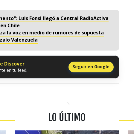
nto": Luis Fonsi llegó a Central RadioActiva
en Chile
alza la voz en medio de rumores de supuesta
zalo Valenzuela
le Discover
Seguir en Google
te en tu feed.
LO ÚLTIMO