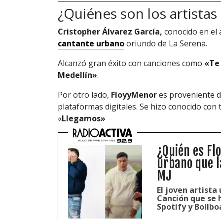
¿Quiénes son los artistas
Cristopher Álvarez García,
conocido en el
cantante urbano
oriundo de La Serena.
Alcanzó gran éxito con canciones como
«Te 
Medellín»
.
Por otro lado,
FloyyMen
or
es proveniente de
plataformas digitales. Se hizo conocido con
«
Llegamos»
¿Quién es Fl
urbano que l
MJ
El joven artista
Canción que se 
Spotify y Bollbo