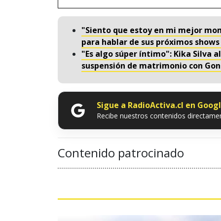
"Siento que estoy en mi mejor mome
para hablar de sus próximos shows 
"Es algo súper íntimo": Kika Silva 
suspensión de matrimonio con Gon
Sigue a RadioActiva.cl en Goog
Recibe nuestros contenidos directamen
Contenido patrocinado