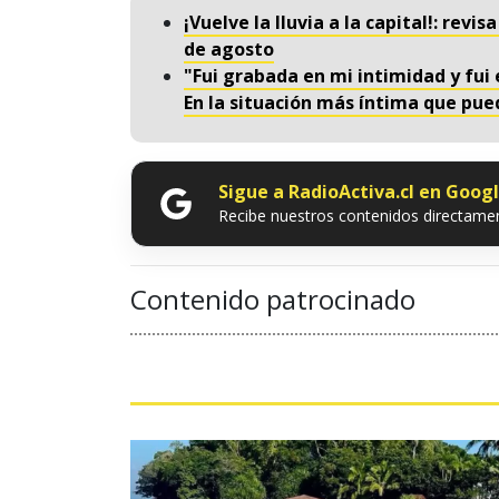
¡Vuelve la lluvia a la capital!: rev
de agosto
"Fui grabada en mi intimidad y fui
En la situación más íntima que pue
Sigue a RadioActiva.cl en Goog
Recibe nuestros contenidos directamen
Contenido patrocinado