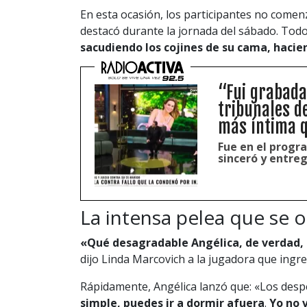
En esta ocasión, los participantes no comen
destacó durante la jornada del sábado. To
sacudiendo los cojines de su cama, hacie
“Fui grabada
tribunales d
más íntima q
Fue en el progr
sinceró y entregó
La intensa pelea que se o
«Qué desagradable Angélica, de verdad, d
dijo Linda Marcovich a la jugadora que ingr
Rápidamente, Angélica lanzó que: «Los desp
simple, puedes ir a dormir afuera
.
Yo no v