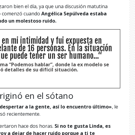
zaron bien el día, ya que una discusión matutina
do comenzó cuando
Angélica Sepúlveda estaba
ndo un molestoso ruido.
 en mi intimidad y fui expuesta en
elante de 16 personas. En la situación
ue puede tener un ser humano...“
ama “Podemos hablar”, donde la ex modelo se
 detalles de su difícil situación.
riginó en el sótano
espertar a la gente, así lo encuentro último»
, le
esó recientemente.
ertaron hace dos horas.
Si no te gusta Linda, es
oy a dejar de hacer ruido porque a ti te