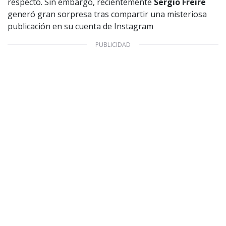
respecto. Sin embargo, recientemente
Sergio Freire
generó gran sorpresa tras compartir una misteriosa
publicación en su cuenta de Instagram
1997 — 2026
© PRISA MEDIA CORP SPA.
Producción musical Cadena Ser, España 2026.
CONTACTO COMERCIAL
Aviso legal
Política de privacidad
|
Política de Cookies
Configuración de Cookies
Valores Pautas publicitarias Presidenciales 2025