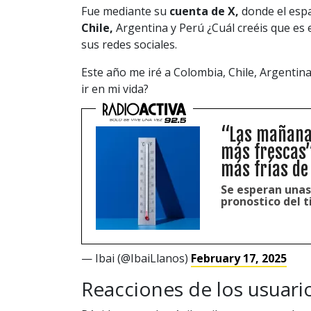
Fue mediante su
cuenta de X,
donde el españ
Chile,
Argentina y Perú ¿Cuál creéis que es el
sus redes sociales.
Este año me iré a Colombia, Chile, Argentina 
ir en mi vida?
“Las mañanas
más frescas”
más frías de
Se esperan unas
pronostico del 
— Ibai (@IbaiLlanos)
February 17, 2025
Reacciones de los usuario