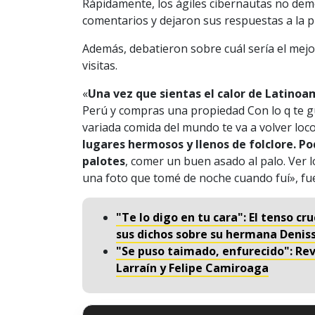
Rápidamente, los ágiles cibernautas no dem
comentarios y dejaron sus respuestas a la p
Además, debatieron sobre cuál sería el mejor
visitas.
«
Una vez que sientas el calor de Latinoa
Perú y compras una propiedad Con lo q te gu
variada comida del mundo te va a volver loco
lugares hermosos y llenos de folclore. Pod
palotes
, comer un buen asado al palo. Ver l
una foto que tomé de noche cuando fuí», fu
"Te lo digo en tu cara": El tenso c
sus dichos sobre su hermana Denis
"Se puso taimado, enfurecido": Rev
Larraín y Felipe Camiroaga