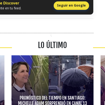
le Discover
Seguir en Google
te en tu feed.
LO ÚLTIMO
PRONÓSTICO DEL TIEMPO EN SANTIAGO:
MICHELLE ADAM SORPRENDIÓ EN CANAL 13