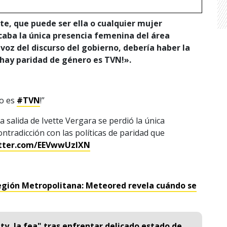
tte, que puede ser ella o cualquier mujer
acaba la única presencia femenina del área
 voz del discurso del gobierno, debería haber la
o hay paridad de género es TVN!».
ro es
#TVN
!”
 salida de Ivette Vergara se perdió la única
ontradicción con las políticas de paridad que
itter.com/EEVwwUzlXN
Región Metropolitana: Meteored revela cuándo se
ty, la fea" tras enfrentar delicado estado de