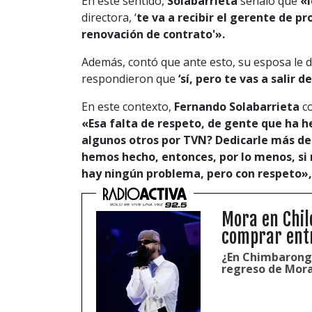
En este sentido,
Solabarrieta
señaló que
«l
directora, ‘
te va a recibir el gerente de p
renovación de contrato'».
Además, contó que ante esto, su esposa le d
respondieron que
‘
sí, pero te vas a salir 
En este contexto,
Fernando Solabarrieta
co
«
Esa falta de respeto, de gente que ha 
algunos otros por TVN? Dedicarle más de 
hemos hecho, entonces, por lo menos, si 
hay ningún problema, pero con respeto»
Mora en Chil
comprar ent
¿En Chimbarongo
regreso de Mora