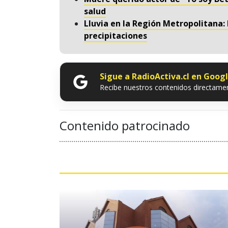
salud
Lluvia en la Región Metropolitana:
precipitaciones
Sigue a RadioActiva.cl en Goog
Recibe nuestros contenidos directamen
Contenido patrocinado