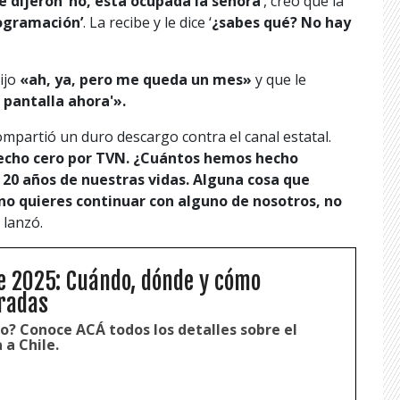
e dijeron ‘
no, está ocupada la señora’
, creo que la
rogramación’
. La recibe y le dice ‘
¿sabes qué? No hay
ijo
«ah, ya, pero me queda un mes»
y que le
de pantalla ahora'».
mpartió un duro descargo contra el canal estatal.
hecho cero por TVN. ¿Cuántos hemos hecho
20 años de nuestras vidas. Alguna cosa que
no quieres continuar con alguno de nosotros, no
,
lanzó.
e 2025: Cuándo, dónde y cómo
radas
? Conoce ACÁ todos los detalles sobre el
 a Chile.