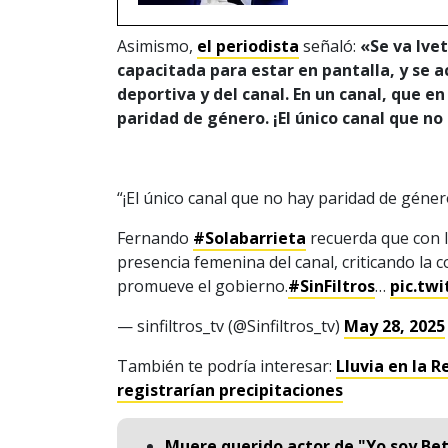
Asimismo,
el periodista
señaló:
«
Se va Ive
capacitada para estar en pantalla, y se 
deportiva y del canal. En un canal, que en
paridad de género. ¡El único canal que n
“¡El único canal que no hay paridad de géne
Fernando
#Solabarrieta
recuerda que con la
presencia femenina del canal, criticando la c
promueve el gobierno.
#SinFiltros
…
pic.tw
— sinfiltros_tv (@Sinfiltros_tv)
May 28, 2025
También te podría interesar:
Lluvia en la 
registrarían precipitaciones
Muere querido actor de "Yo soy Bet