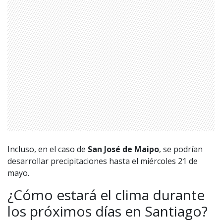
Incluso, en el caso de
San José de Maipo
, se podrían
desarrollar precipitaciones hasta el miércoles 21 de
mayo.
¿Cómo estará el clima durante
1997 — 2026
los próximos días en Santiago?
© PRISA MEDIA CORP SPA.
Producción musical Cadena Ser, España 2026.