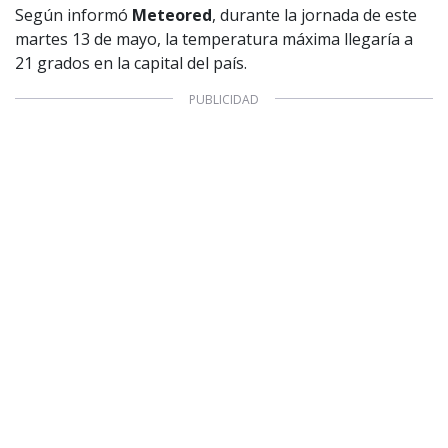
Según informó
Meteored
, durante la jornada de este
CONTACTO COMERCIAL
martes 13 de mayo, la temperatura máxima llegaría a
Aviso legal
21 grados en la capital del país.
Política de privacidad
|
Política de Cookies
Configuración de Cookies
Valores Pautas publicitarias Presidenciales 2025