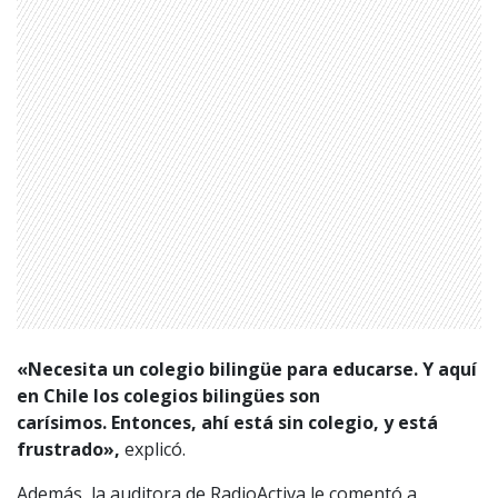
«Necesita un colegio bilingüe para educarse.
Y
aquí
en Chile los colegios bilingües son
carísimos.
Entonces, ahí está sin colegio, y está
frustrado»,
explicó.
Además, la auditora de RadioActiva le comentó a
1997 — 2026