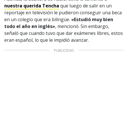
© PRISA MEDIA CORP SPA.
nuestra querida Tencha
que luego de salir en un
Producción musical Cadena Ser, España 2026.
reportaje en televisión le pudieron conseguir una beca
CONTACTO COMERCIAL
en un colegio que era
bilingüe.
«
Estudió muy bien
Aviso legal
todo el año en inglés»
, mencionó. Sin embargo,
Política de privacidad
|
Política de Cookies
Configuración de Cookies
señaló que cuando tuvo que dar exámenes libres, estos
eran español, lo que le impidió avanzar.
Valores Pautas publicitarias Presidenciales 2025