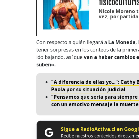
fisicocultur
Nicole Moreno tr
vez, por partid
Con respecto a quién llegará a
La Moneda
,
tener sorpresas en los conteos de la primera
ido bajando, así que
van a haber cambios e
suben».
"A diferencia de ellas yo...": Cathy
Paola por su situación judicial
"Pensamos que sería para siempre 
con un emotivo mensaje la muerte
Sigue a RadioActiva.cl en Goog
Recibe nuestros contenidos directamen