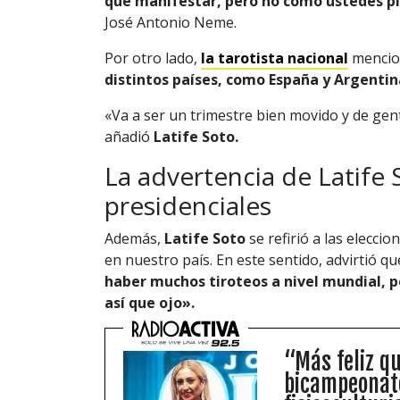
que manifestar, pero no como ustedes p
José Antonio Neme.
Por otro lado,
la tarotista nacional
mencio
distintos países, como España y Argentin
«Va a ser un trimestre bien movido y de gen
añadió
Latife Soto.
La advertencia de Latife 
presidenciales
Además,
Latife Soto
se refirió a las elecci
en nuestro país. En este sentido, advirtió q
haber muchos tiroteos a nivel mundial, 
así que ojo».
“Más feliz q
bicampeonato