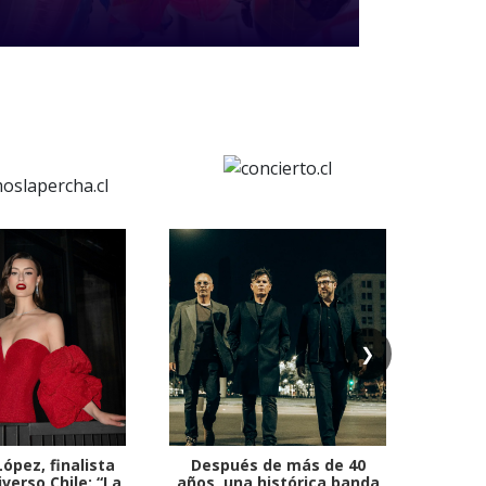
❯
ópez, finalista
Después de más de 40
Ante 
verso Chile: “La
años, una histórica banda
petr