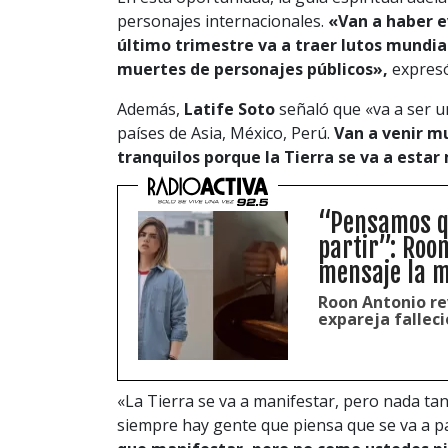
personajes internacionales.
«Van a haber e
último trimestre va a traer lutos mundial
muertes de personajes públicos»,
expresó
Además,
Latife Soto
señaló que «va a ser un
países de Asia, México, Perú.
Van a venir m
tranquilos porque la Tierra se va a esta
“Pensamos qu
partir”: Roo
mensaje la m
Roon Antonio rev
expareja fallec
«La Tierra se va a manifestar, pero nada t
siempre hay gente que piensa que se va a par