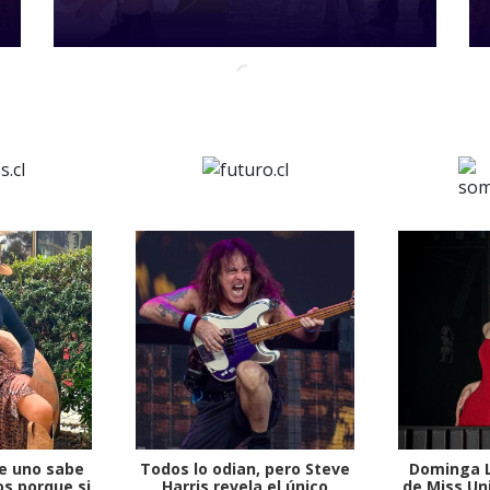
e uno sabe
Todos lo odian, pero Steve
Dominga L
s porque si
Harris revela el único
de Miss Uni