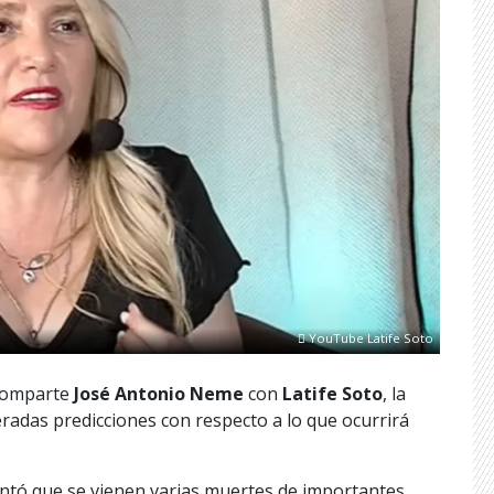
YouTube Latife Soto
 comparte
José Antonio Neme
con
Latife Soto
, la
eradas predicciones con respecto a lo que ocurrirá
lantó que se vienen varias muertes de importantes