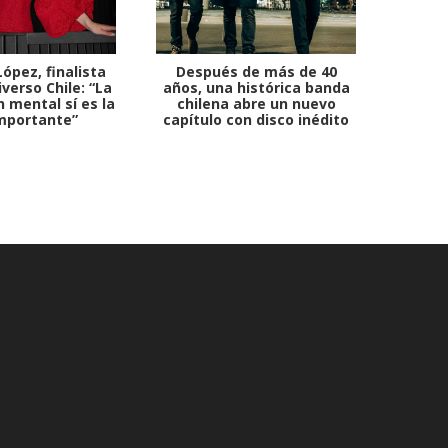
ópez, finalista
Después de más de 40
Ante 
verso Chile: “La
años, una histórica banda
petr
 mental sí es la
chilena abre un nuevo
mportante”
capítulo con disco inédito
comb