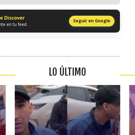
le Discover
Seguir en Google
te en tu feed.
LO ÚLTIMO