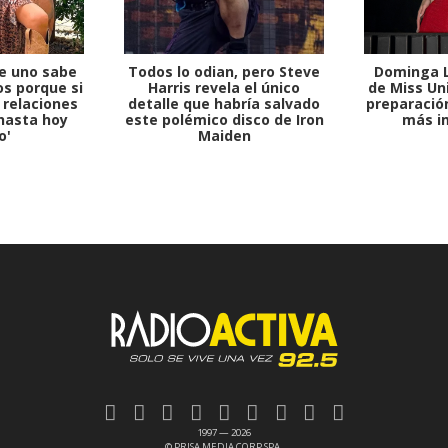
e uno sabe
Todos lo odian, pero Steve
Dominga L
s porque si
Harris revela el único
de Miss Uni
 relaciones
detalle que habría salvado
preparación
hasta hoy
este polémico disco de Iron
más i
o'
Maiden
1997 — 2026
© PRISA MEDIA CORP SPA.