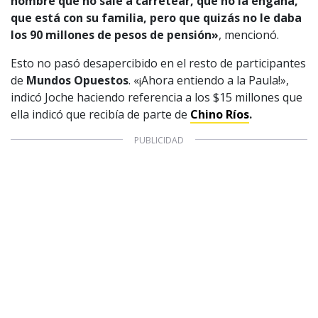
hombre que no sale a carretear, que no la engaña,
CONTACTO COMERCIAL
que está con su familia, pero que quizás no le daba
los 90 millones de pesos de pensión»
, mencionó.
Aviso legal
Política de privacidad
|
Política de Cookies
Configuración de Cookies
Esto no pasó desapercibido en el resto de participantes
Valores Pautas publicitarias Presidenciales 2025
de
Mundos Opuestos
. «¡Ahora entiendo a la Paula!»,
indicó Joche haciendo referencia a los $15 millones que
ella indicó que recibía de parte de
Chino Ríos
.