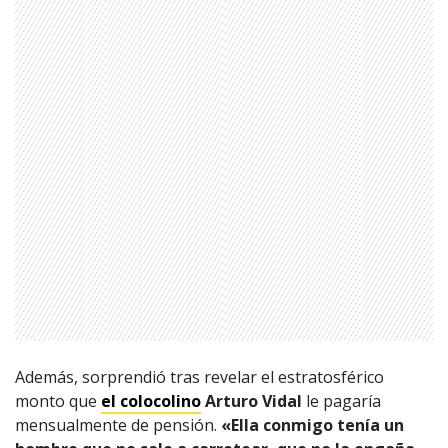
Además, sorprendió tras revelar el estratosférico
monto que
el colocolino
Arturo Vidal
le pagaría
1997 — 2026
© PRISA MEDIA CORP SPA.
mensualmente de pensión.
«Ella conmigo tenía un
Producción musical Cadena Ser, España 2026.