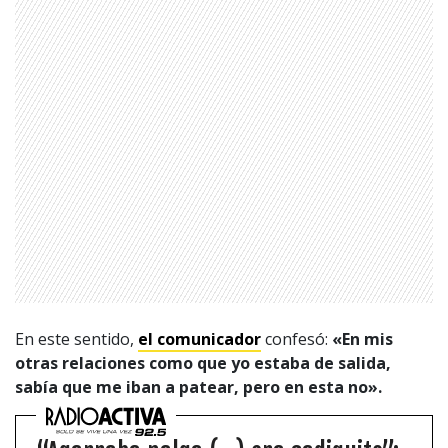
1997 — 2026
© PRISA MEDIA CORP SPA.
Producción musical Cadena Ser, España 2026.
CONTACTO COMERCIAL
Aviso legal
Política de privacidad
|
Política de Cookies
Configuración de Cookies
Valores Pautas publicitarias Presidenciales 2025
En este sentido,
el comunicador
confesó:
«En mis
otras relaciones como que yo estaba de salida,
sabía que me iban a patear, pero en esta no».