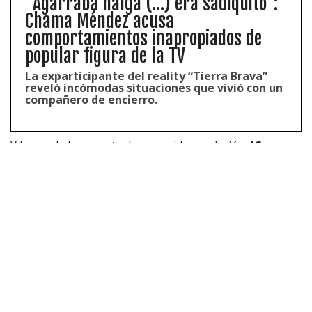
“Agarraba nalga (...) era sadiquito”:
Chama Méndez acusa
comportamientos inapropiados de
popular figura de la TV
La exparticipante del reality “Tierra Brava”
reveló incómodas situaciones que vivió con un
compañero de encierro.
Y luego de hacer esta desconocida revelación,
JC
Rodríguez
lanzó una sincera reflexión relacionada con
los vínculos amorosos.