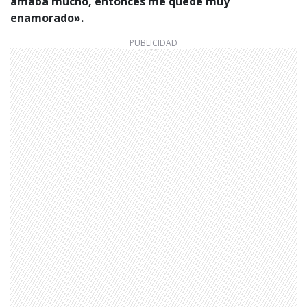
amaba mucho, entonces me quedé muy
enamorado».