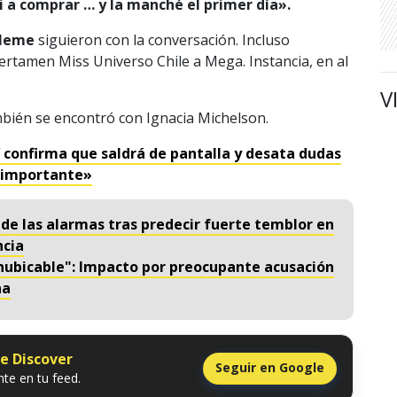
i a comprar … y la manché el primer día».
 Neme
siguieron con la conversación. Incluso
 certamen Miss Universo Chile a Mega. Instancia, en al
V
mbién se encontró con Ignacia Michelson.
 confirma que saldrá de pantalla y desata dudas
y importante»
nde las alarmas tras predecir fuerte temblor en
ncia
 inubicable": Impacto por preocupante acusación
na
le Discover
Seguir en Google
te en tu feed.