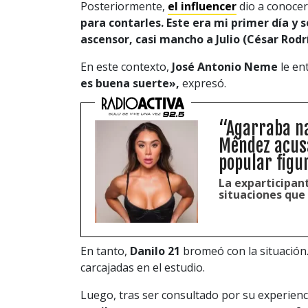
Posteriormente,
el influencer
dio a conocer
para contarles. Este era mi primer día y 
ascensor, casi mancho a Julio (César Rod
En este contexto,
José Antonio Neme
le en
es buena suerte»,
expresó.
“Agarraba na
Méndez acus
popular figur
La exparticipant
situaciones que
En tanto,
Danilo 21
bromeó con la situación
carcajadas en el estudio.
Luego, tras ser consultado por su experienci