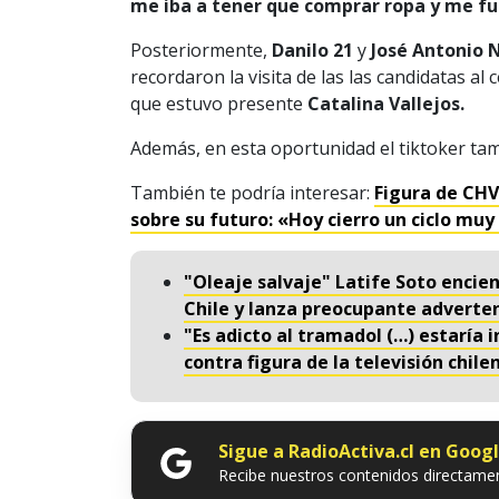
me iba a tener que comprar ropa y me fu
Posteriormente,
Danilo 21
y
José Antonio
recordaron la visita de las las candidatas al
que estuvo presente
Catalina Vallejos.
Además, en esta oportunidad el tiktoker ta
También te podría interesar:
Figura de CHV
sobre su futuro: «Hoy cierro un ciclo mu
"Oleaje salvaje" Latife Soto encie
Chile y lanza preocupante adverte
"Es adicto al tramadol (…) estaría
contra figura de la televisión chile
Sigue a RadioActiva.cl en Goog
Recibe nuestros contenidos directamen