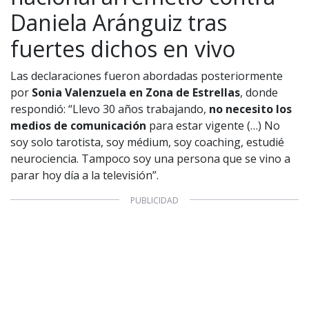
Daniela Aránguiz tras
fuertes dichos en vivo
1997 — 2026
© PRISA MEDIA CORP SPA.
Producción musical Cadena Ser, España 2026.
Las declaraciones fueron abordadas posteriormente
por
Sonia Valenzuela en Zona de Estrellas
, donde
CONTACTO COMERCIAL
respondió: “Llevo 30 años trabajando,
no necesito los
Aviso legal
Política de privacidad
|
Política de Cookies
medios de comunicación
para estar vigente (…) No
Configuración de Cookies
soy solo tarotista, soy médium, soy coaching, estudié
Valores Pautas publicitarias Presidenciales 2025
neurociencia. Tampoco soy una persona que se vino a
parar hoy día a la televisión”.