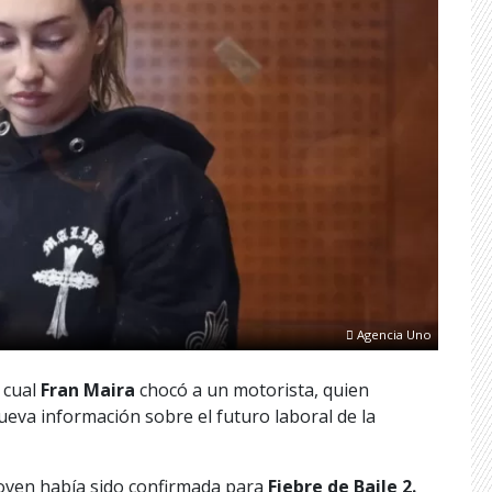
Agencia Uno
 cual
Fran Maira
chocó a un motorista, quien
ueva información sobre el futuro laboral de la
 joven había sido confirmada para
Fiebre de Baile 2.