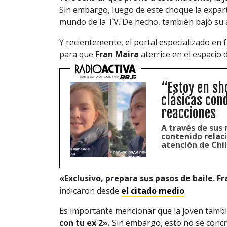
Sin embargo, luego de este choque la expar
mundo de la TV. De hecho, también bajó su a
Y recientemente, el portal especializado en 
para que
Fran Maira
aterrice en el espacio d
“Estoy en sh
clásicas con
reacciones
A través de sus 
contenido relaci
atención de Chil
«Exclusivo, prepara sus pasos de baile. F
indicaron desde
el citado medio
.
Es importante mencionar que la joven tambié
con tu ex 2».
Sin embargo, esto no se concr