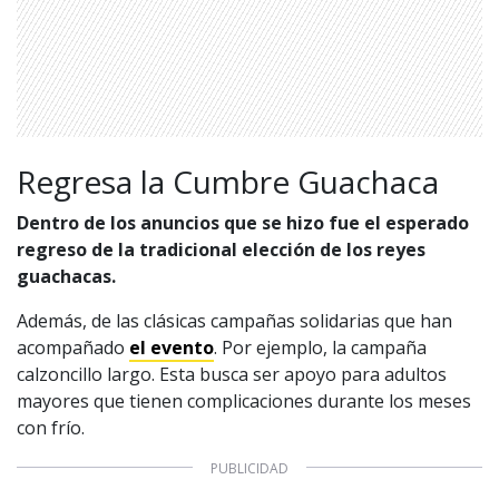
Regresa la Cumbre Guachaca
Dentro de los anuncios que se hizo fue el esperado
regreso de la tradicional elección de los reyes
guachacas.
Además, de las clásicas campañas solidarias que han
acompañado
el evento
. Por ejemplo, la campaña
1997 — 2026
© PRISA MEDIA CORP SPA.
calzoncillo largo. Esta busca ser apoyo para adultos
Producción musical Cadena Ser, España 2026.
mayores que tienen complicaciones durante los meses
CONTACTO COMERCIAL
con frío.
Aviso legal
Política de privacidad
|
Política de Cookies
Configuración de Cookies