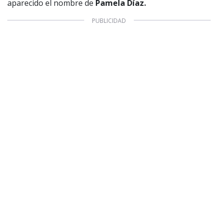
aparecido el nombre de
Pamela Díaz.
1997 — 2026
© PRISA MEDIA CORP SPA.
Producción musical Cadena Ser, España 2026.
CONTACTO COMERCIAL
Aviso legal
Política de privacidad
|
Política de Cookies
Configuración de Cookies
Valores Pautas publicitarias Presidenciales 2025