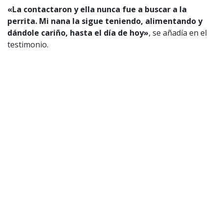
«La contactaron y ella nunca fue a buscar a la
perrita. Mi nana la sigue teniendo, alimentando y
dándole cariño, hasta el día de hoy»
, se añadía en el
testimonio.
Willy Sabor sorprendió en vivo con
chiste sin ningún tipo de filtro:
Pamela Díaz no lo podía creer
Willy Sabor le lanzó una talla sin filtro a
Pamela Díaz, lo que desató múltiples
carcajadas dentro del estudio.
Frente a esto,
Luis Sandoval
indicó:
«Estoy haciendo
memoria como periodista farandulero. No recuerdo
si Pamela Díaz en algún momento dijo: ‘Oye, se me
extravió la perrita en Colina o Chicureo’. No
recuerdo alguna campaña».