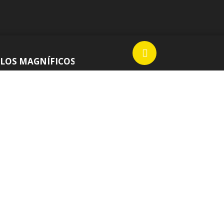
OS MAGNÍFICOS
- LUCHO HERNÁNDEZ; DJ JUAKOLEE
EN VIVO
Los Magníficos
LUCHO HERNÁNDEZ;
JUAKOLEE
HOY EN RADIOACTIVA
EL SHOW D
ompartir