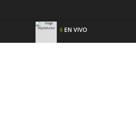
PUBLICIDAD
EN VIVO
Tu contenido empezará después de la publicidad
L
07:00
C