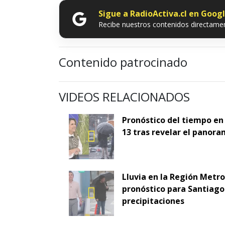
Sigue a RadioActiva.cl en Goog
Recibe nuestros contenidos directamen
Contenido patrocinado
VIDEOS RELACIONADOS
Pronóstico del tiempo en
13 tras revelar el panora
Lluvia en la Región Metr
pronóstico para Santiago 
precipitaciones