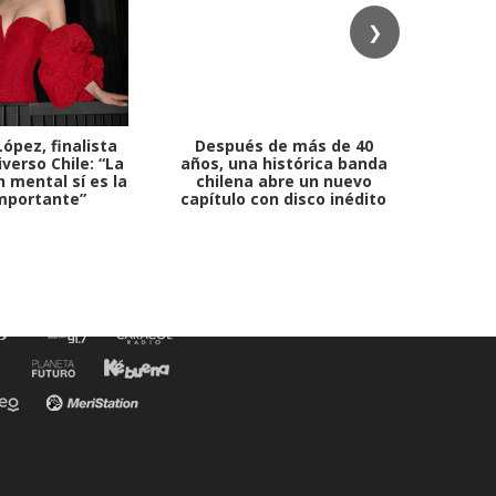
❯
ópez, finalista
Después de más de 40
Ante 
verso Chile: “La
años, una histórica banda
petr
 mental sí es la
chilena abre un nuevo
mportante”
capítulo con disco inédito
comb