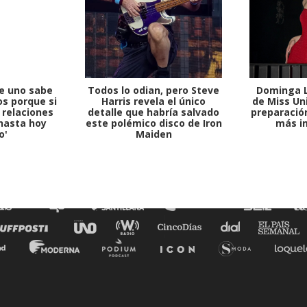
1997 — 2026
© PRISA MEDIA CORP SPA.
e uno sabe
Todos lo odian, pero Steve
Dominga L
Producción musical Cadena Ser, España 2026.
s porque si
Harris revela el único
de Miss Uni
 relaciones
detalle que habría salvado
preparación
CONTACTO COMERCIAL
hasta hoy
este polémico disco de Iron
más i
o'
Maiden
Aviso legal
Política de privacidad
|
Política de Cookies
Configuración de Cookies
Valores Pautas publicitarias Presidenciales 2025