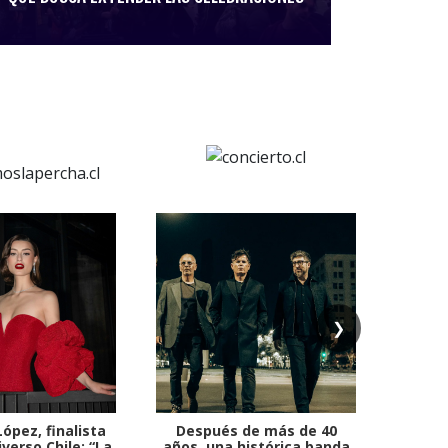
❯
ópez, finalista
Después de más de 40
Ante 
verso Chile: “La
años, una histórica banda
petr