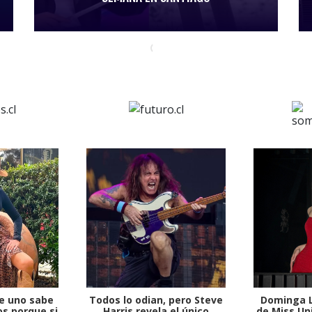
e uno sabe
Todos lo odian, pero Steve
Dominga L
s porque si
Harris revela el único
de Miss Uni