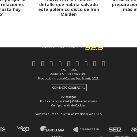
 relaciones
detalle que habría salvado
preparación
hasta hoy
este polémico disco de Iron
más i
o'
Maiden
1997 — 2026
© PRISA MEDIA CORP SPA.
Producción musical Cadena Ser, España 2026.
CONTACTO COMERCIAL
Aviso legal
Política de privacidad
|
Política de Cookies
Configuración de Cookies
Valores Pautas publicitarias Presidenciales 2025