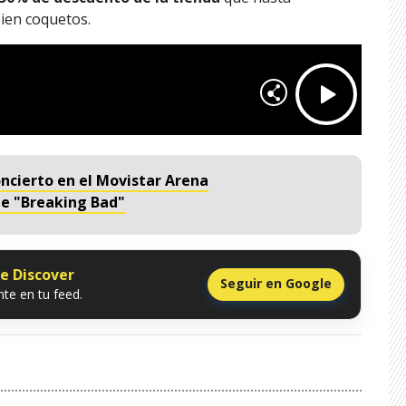
ien coquetos.
cierto en el Movistar Arena
 de "Breaking Bad"
le Discover
Seguir en Google
te en tu feed.