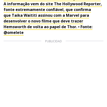
A informação vem do site The Hollywood Reporter,
1997 — 2026
© PRISA MEDIA CORP SPA.
fonte extremamente confiável, que confirma
Producción musical Cadena Ser, España 2026.
que Taika Waititi assinou com a Marvel para
CONTACTO COMERCIAL
desenvolver o novo filme que deve trazer
Aviso legal
Hemsworth de volta ao papel de Thor. • Fonte:
Política de privacidad
|
Política de Cookies
Configuración de Cookies
@omelete
Valores Pautas publicitarias Presidenciales 2025