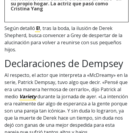
1997 — 2026
su propio hogar. La actriz que pasó como
© PRISA MEDIA CORP SPA.
Cristina Yang
Producción musical Cadena Ser, España 2026.
CONTACTO COMERCIAL
Según detalló
E!
, tras la boda, la ilusión de Derek
Aviso legal
Política de privacidad
|
Política de Cookies
Shepherd, busca convencer a Grey de despertar de la
Configuración de Cookies
alucinación para volver a reunirse con sus pequeños
Valores Pautas publicitarias Presidenciales 2025
hijos.
Declaraciones de Dempsey
Al respecto, el actor que interpreta a «McDreamy» en la
serie, Patrick Dempsay, tuvo algo que decir. «Pensé que
era una manera hermosa de cerrarlo», dijo Patrick al
medio
Variety
durante la jornada de ayer. «La intención
era realmente dar algo de esperanza a la gente porque
son una pareja tan icónica». Y sin duda lo lograron, ya
que la muerte de Derek hace un tiempo, sin duda nos
dejó con ganas de una mejor despedida para esta
pareja que sufrió tantos altos y bajos.