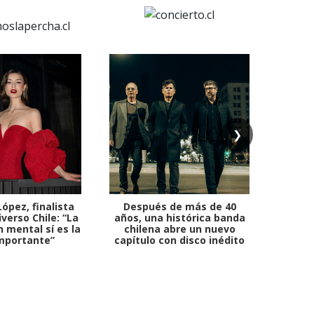
❯
ópez, finalista
Después de más de 40
Ante 
verso Chile: “La
años, una histórica banda
petr
 mental sí es la
chilena abre un nuevo
mportante”
capítulo con disco inédito
comb