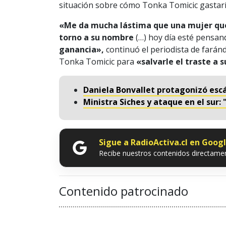
situación sobre cómo Tonka Tomicic gastaría
«Me da mucha lástima que una mujer que 
torno a su nombre
(…) hoy día esté pensan
ganancia»,
continuó el periodista de faránd
Tonka Tomicic para
«salvarle el traste a 
Daniela Bonvallet protagonizó esc
Ministra Siches y ataque en el sur: 
Sigue a RadioActiva.cl en Goog
Recibe nuestros contenidos directamen
Contenido patrocinado