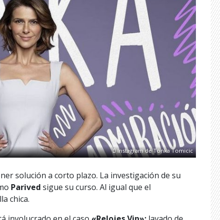
Instagram de Tonka Tomicic
ner solución a corto plazo. La investigación de su
omo
Parived
sigue su curso. Al igual que el
la chica.
tá involucrado en el caso
«Relojes Vip»;
lavado de