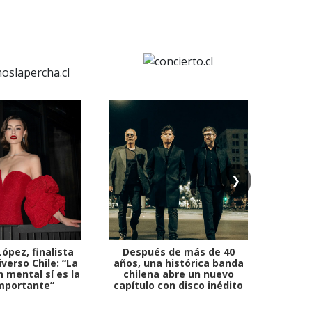
❯
ópez, finalista
Después de más de 40
Ante 
verso Chile: “La
años, una histórica banda
petr
 mental sí es la
chilena abre un nuevo
mportante”
capítulo con disco inédito
comb