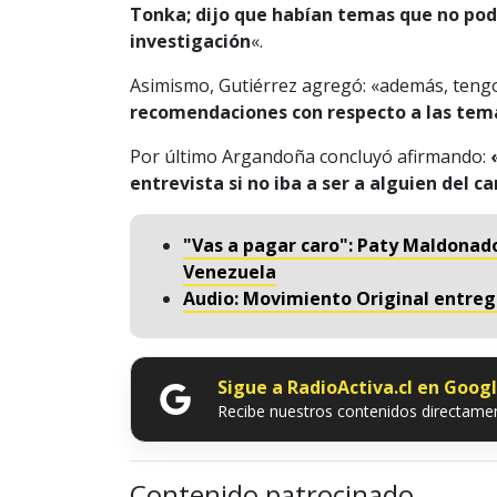
Tonka; dijo que habían temas que no podí
investigación
«.
Asimismo, Gutiérrez agregó: «además, ten
recomendaciones con respecto a las temá
Por último Argandoña concluyó afirmando:
«
entrevista si no iba a ser a alguien del c
"Vas a pagar caro": Paty Maldonado
Venezuela
Audio: Movimiento Original entreg
Sigue a RadioActiva.cl en Goog
Recibe nuestros contenidos directamen
Contenido patrocinado