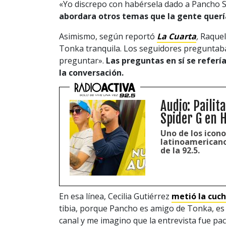
«Yo discrepo con habérsela dado a Pancho S
abordara otros temas que la gente querí
Asimismo, según reportó
La Cuarta
,
Raquel
Tonka tranquila. Los seguidores preguntaba
preguntar».
Las preguntas en sí se refer
la conversación.
Audio: Pailit
Spider G en 
Uno de los icono
latinoamericano,
de la 92.5.
En esa línea, Cecilia Gutiérrez
metió la cuc
tibia, porque Pancho es amigo de Tonka, es d
canal y me imagino que la entrevista fue pa