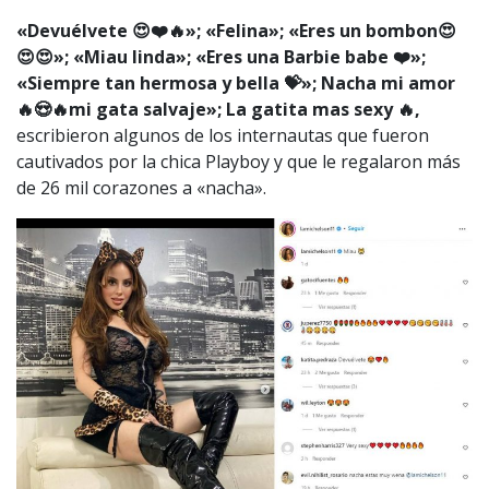
«Devuélvete 😍❤️🔥»; «Felina»; «Eres un bombon😍
😍😍»; «Miau linda»; «Eres una Barbie babe ❤️»;
«Siempre tan hermosa y bella 💝»; Nacha mi amor
🔥😍🔥mi gata salvaje»; La gatita mas sexy 🔥,
escribieron algunos de los internautas que fueron
cautivados por la chica Playboy y que le regalaron más
de 26 mil corazones a «nacha».
1997 — 2026
© PRISA MEDIA CORP SPA.
Producción musical Cadena Ser, España 2026.
CONTACTO COMERCIAL
Aviso legal
Política de privacidad
|
Política de Cookies
Configuración de Cookies