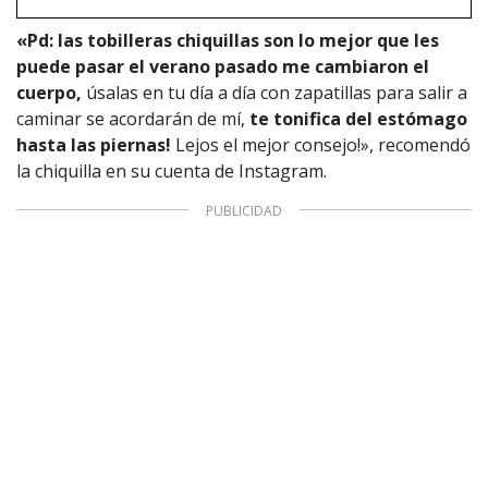
«Pd: las tobilleras chiquillas son lo mejor que les
puede pasar el verano pasado me cambiaron el
1997 — 2026
cuerpo,
úsalas en tu día a día con zapatillas para salir a
© PRISA MEDIA CORP SPA.
Producción musical Cadena Ser, España 2026.
caminar se acordarán de mí,
te tonifica del estómago
hasta las piernas!
Lejos el mejor consejo!», recomendó
CONTACTO COMERCIAL
la chiquilla en su cuenta de Instagram.
Aviso legal
Política de privacidad
|
Política de Cookies
Configuración de Cookies
Valores Pautas publicitarias Presidenciales 2025