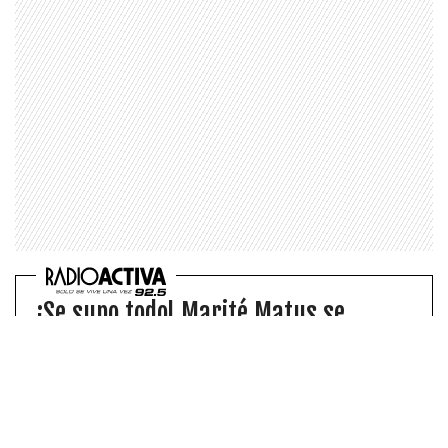
¡Se supo todo! Marité Matus se
refiere a la relación de sus hijos con
la familia de Vidal
La influencer respondió con todo a una
consulta de sus seguidores, donde se referían
a la cercanía de la familia del “King” con sus
retoños.