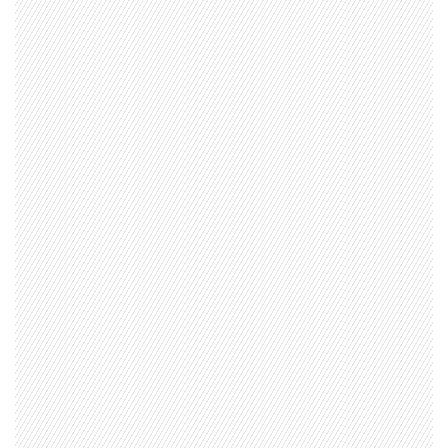
1997 — 2026
© PRISA MEDIA CORP SPA.
Producción musical Cadena Ser, España 2026.
CONTACTO COMERCIAL
Aviso legal
Política de privacidad
|
Política de Cookies
Configuración de Cookies
Valores Pautas publicitarias Presidenciales 2025