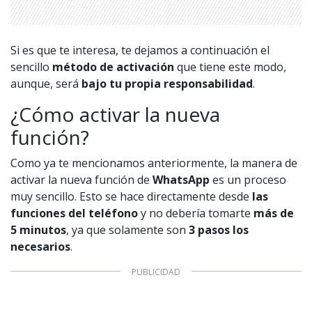
1997 — 2026
© PRISA MEDIA CORP SPA.
Producción musical Cadena Ser, España 2026.
Si es que te interesa, te dejamos a continuación el
CONTACTO COMERCIAL
sencillo
método de activación
que tiene este modo,
Aviso legal
aunque, será
bajo tu propia responsabilidad
.
Política de privacidad
|
Política de Cookies
Configuración de Cookies
¿Cómo activar la nueva
Valores Pautas publicitarias Presidenciales 2025
función?
Como ya te mencionamos anteriormente, la manera de
activar la nueva función de
WhatsApp
es un proceso
muy sencillo. Esto se hace directamente desde
las
funciones del teléfono
y no debería tomarte
más de
5 minutos
, ya que solamente son
3 pasos los
necesarios
.