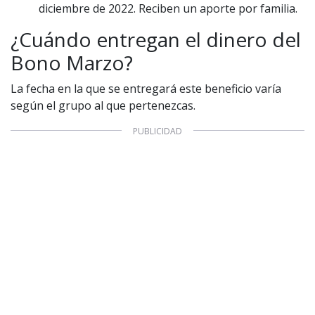
diciembre de 2022. Reciben un aporte por familia.
¿Cuándo entregan el dinero del
Bono Marzo?
La fecha en la que se entregará este beneficio varía
según el grupo al que pertenezcas.
1997 — 2026
© PRISA MEDIA CORP SPA.
Producción musical Cadena Ser, España 2026.
CONTACTO COMERCIAL
Aviso legal
Política de privacidad
|
Política de Cookies
Configuración de Cookies
Valores Pautas publicitarias Presidenciales 2025