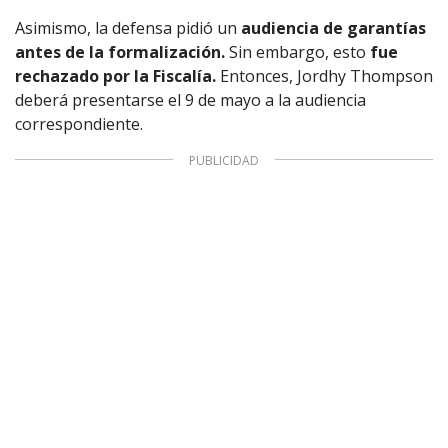
1997 — 2026
© PRISA MEDIA CORP SPA.
Asimismo, la defensa pidió un
audiencia de garantías
Producción musical Cadena Ser, España 2026.
antes de la formalización.
Sin embargo, esto
fue
CONTACTO COMERCIAL
rechazado por la Fiscalía.
Entonces, Jordhy Thompson
Aviso legal
deberá presentarse el 9 de mayo a la audiencia
Política de privacidad
|
Política de Cookies
Configuración de Cookies
correspondiente.
Valores Pautas publicitarias Presidenciales 2025