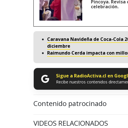
Pincoya. Revisa c
celebración.
Caravana Navideña de Coca-Cola 202
diciembre
Raimundo Cerda impacta con millon
Sigue a RadioActiva.cl en Goog
Recibe nuestros contenidos directamen
Contenido patrocinado
VIDEOS RELACIONADOS