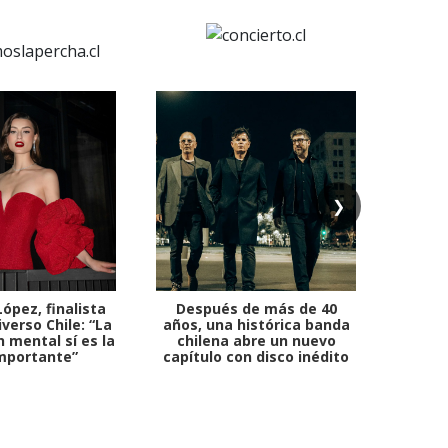
❯
ópez, finalista
Después de más de 40
Ante 
verso Chile: “La
años, una histórica banda
petr
 mental sí es la
chilena abre un nuevo
mportante”
capítulo con disco inédito
comb