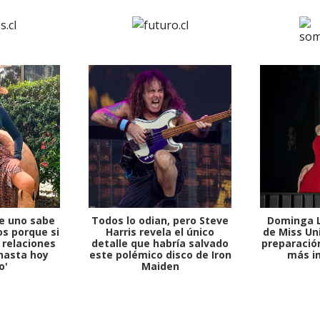
1997 — 2026
© PRISA MEDIA CORP SPA.
e uno sabe
Todos lo odian, pero Steve
Dominga L
Producción musical Cadena Ser, España 2026.
s porque si
Harris revela el único
de Miss Uni
 relaciones
detalle que habría salvado
preparación
CONTACTO COMERCIAL
hasta hoy
este polémico disco de Iron
más i
o'
Maiden
Aviso legal
Política de privacidad
|
Política de Cookies
Configuración de Cookies
Valores Pautas publicitarias Presidenciales 2025