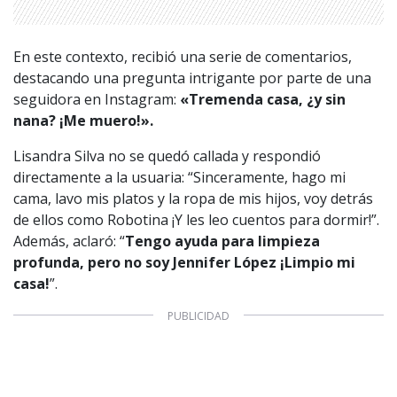
1997 — 2026
© PRISA MEDIA CORP SPA.
Producción musical Cadena Ser, España 2026.
En este contexto, recibió una serie de comentarios,
CONTACTO COMERCIAL
destacando una pregunta intrigante por parte de una
seguidora en Instagram:
«Tremenda casa, ¿y sin
Aviso legal
Política de privacidad
|
Política de Cookies
nana? ¡Me muero!».
Configuración de Cookies
Valores Pautas publicitarias Presidenciales 2025
Lisandra Silva no se quedó callada y respondió
directamente a la usuaria: “Sinceramente, hago mi
cama, lavo mis platos y la ropa de mis hijos, voy detrás
de ellos como Robotina ¡Y les leo cuentos para dormir!”.
Además, aclaró: “
Tengo ayuda para limpieza
profunda, pero no soy Jennifer López ¡Limpio mi
casa!
”.