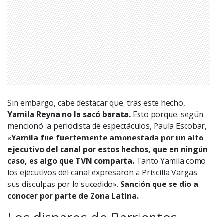
Sin embargo, cabe destacar que, tras este hecho,
Yamila Reyna no la sacó barata.
Esto porque. según
mencionó la periodista de espectáculos, Paula Escobar,
«
Yamila fue fuertemente amonestada por un alto
ejecutivo del canal por estos hechos, que en ningún
1997 — 2026
© PRISA MEDIA CORP SPA.
caso, es algo que TVN comparta.
Tanto Yamila como
Producción musical Cadena Ser, España 2026.
los ejecutivos del canal expresaron a Priscilla Vargas
CONTACTO COMERCIAL
sus disculpas por lo sucedido».
Sanción que se dio a
Aviso legal
conocer por parte de Zona Latina.
Política de privacidad
|
Política de Cookies
Configuración de Cookies
Los disparos de Barrientos
Valores Pautas publicitarias Presidenciales 2025