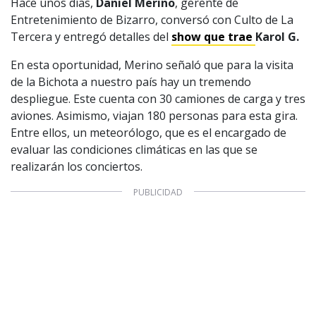
Hace unos días,
Daniel Merino
, gerente de
Entretenimiento de Bizarro, conversó con Culto de La
Tercera y entregó detalles del
show que trae
Karol G.
En esta oportunidad, Merino señaló que para la visita
de la Bichota a nuestro país hay un tremendo
despliegue. Este cuenta con 30 camiones de carga y tres
aviones. Asimismo, viajan 180 personas para esta gira.
Entre ellos, un meteorólogo, que es el encargado de
1997 — 2026
evaluar las condiciones climáticas en las que se
© PRISA MEDIA CORP SPA.
Producción musical Cadena Ser, España 2026.
realizarán los conciertos.
CONTACTO COMERCIAL
Aviso legal
Política de privacidad
|
Política de Cookies
Configuración de Cookies
Valores Pautas publicitarias Presidenciales 2025