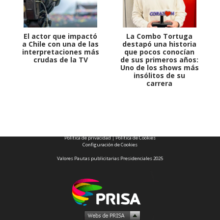
El actor que impactó
La Combo Tortuga
a Chile con una de las
destapó una historia
interpretaciones más
que pocos conocían
crudas de la TV
de sus primeros años:
Uno de los shows más
insólitos de su
carrera
1997 — 2026
© PRISA MEDIA CORP SPA.
Producción musical Cadena Ser, España 2026.
CONTACTO COMERCIAL
Aviso legal
Política de privacidad
|
Política de Cookies
Configuración de Cookies
Valores Pautas publicitarias Presidenciales 2025