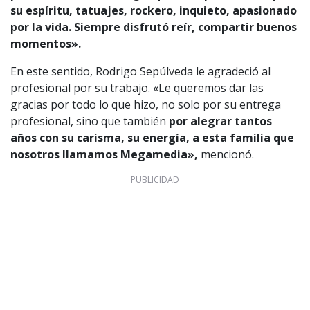
su espíritu, tatuajes, rockero, inquieto, apasionado
por la vida
. Siempre disfrutó reír, compartir buenos
momentos».
En este sentido, Rodrigo Sepúlveda le agradeció al
1997 — 2026
profesional por su trabajo. «Le queremos dar las
© PRISA MEDIA CORP SPA.
gracias por todo lo que hizo, no solo por su entrega
Producción musical Cadena Ser, España 2026.
profesional, sino que también
por alegrar tantos
CONTACTO COMERCIAL
años con su carisma, su energía, a esta familia que
Aviso legal
nosotros llamamos Megamedia»,
mencionó.
Política de privacidad
|
Política de Cookies
Configuración de Cookies
Valores Pautas publicitarias Presidenciales 2025