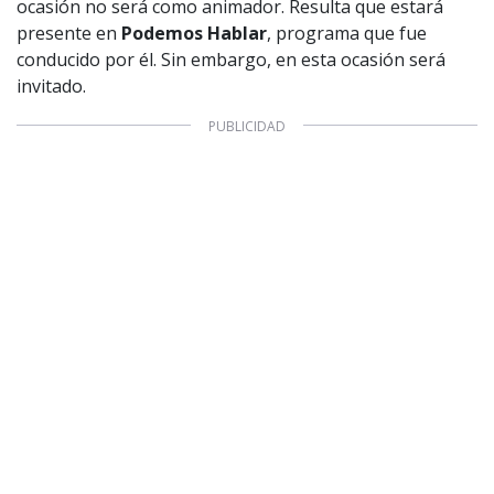
ocasión no será como animador. Resulta que estará
1997 — 2026
© PRISA MEDIA CORP SPA.
presente en
Podemos Hablar
, programa que fue
Producción musical Cadena Ser, España 2026.
conducido por él. Sin embargo, en esta ocasión será
CONTACTO COMERCIAL
invitado.
Aviso legal
Política de privacidad
|
Política de Cookies
Configuración de Cookies
Valores Pautas publicitarias Presidenciales 2025