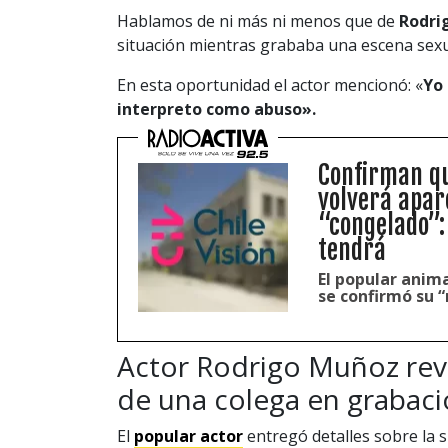
Hablamos de ni más ni menos que de
Rodri
situación mientras grababa una escena sexu
En esta oportunidad el actor mencionó: «
Yo 
interpreto como abuso».
Confirman qu
volverá apar
“congelado”:
tendrá
El popular anim
se confirmó su 
Actor Rodrigo Muñoz reve
de una colega en grabac
El
popular actor
entregó detalles sobre la si