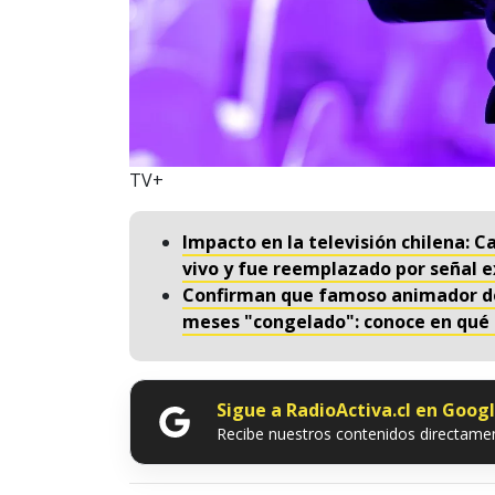
TV+
Impacto en la televisión chilena: 
vivo y fue reemplazado por señal 
Confirman que famoso animador de 
meses "congelado": conoce en qué 
Sigue a RadioActiva.cl en Goog
Recibe nuestros contenidos directamen