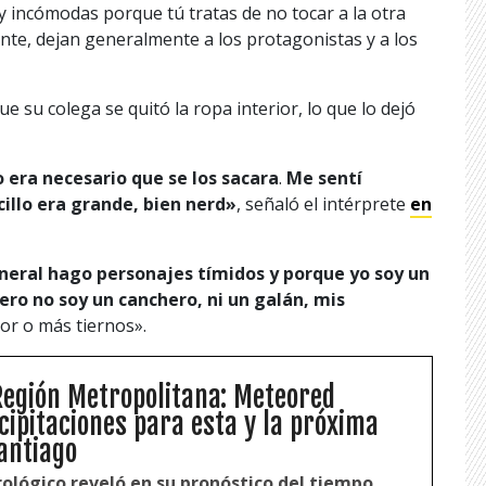
 incómodas porque tú tratas de no tocar a la otra
ente, dejan generalmente a los protagonistas y a los
e su colega se quitó la ropa interior, lo que lo dejó
o era necesario que se los sacara
.
Me sentí
illo era grande, bien nerd»
, señaló el intérprete
en
neral hago personajes tímidos y porque yo soy un
ero no soy un cancher
o, ni un galán, mis
or o más tiernos».
 Región Metropolitana: Meteored
cipitaciones para esta y la próxima
antiago
ológico reveló en su pronóstico del tiempo,