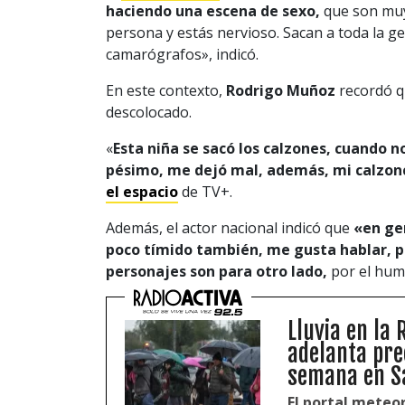
haciendo una escena de sexo,
que son muy
persona y estás nervioso. Sacan a toda la g
camarógrafos», indicó.
En este contexto,
Rodrigo Muñoz
recordó qu
descolocado.
«
Esta niña se sacó los calzones, cuando n
pésimo, me dejó mal, además, mi calzonc
el espacio
de TV+.
Además, el actor nacional indicó que
«e
n ge
poco tímido también, me gusta hablar, p
personajes son para otro lado,
por el hum
Lluvia en la
adelanta pre
semana en S
El portal meteor