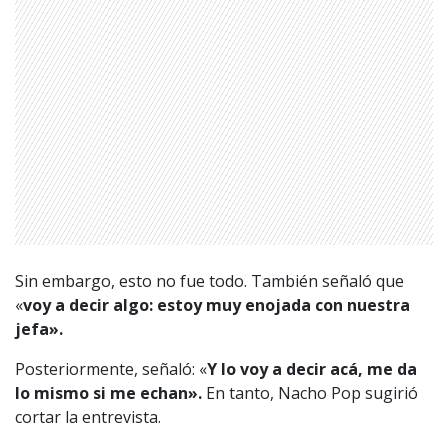
Sin embargo, esto no fue todo. También señaló que
«
voy a decir algo: estoy muy enojada con nuestra
jefa».
1997 — 2026
© PRISA MEDIA CORP SPA.
Posteriormente, señaló: «
Y lo voy a decir acá, me da
Producción musical Cadena Ser, España 2026.
lo mismo si me echan».
En tanto, Nacho Pop sugirió
CONTACTO COMERCIAL
cortar la entrevista.
Aviso legal
Política de privacidad
|
Política de Cookies