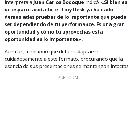
interpreta a
Juan Carlos Bodoque
indicó:
«Si bien es
1997 — 2026
un espacio acotado, el Tiny Desk ya ha dado
© PRISA MEDIA CORP SPA.
demasiadas pruebas de lo importante que puede
Producción musical Cadena Ser, España 2026.
ser dependiendo de tu performance. Es una gran
CONTACTO COMERCIAL
oportunidad y cómo tú aprovechas esta
Aviso legal
oportunidad es lo importante».
Política de privacidad
|
Política de Cookies
Configuración de Cookies
Además, mencionó que deben adaptarse
Valores Pautas publicitarias Presidenciales 2025
cuidadosamente a este formato, procurando que la
esencia de sus presentaciones se mantengan intactas.